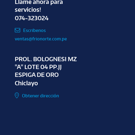
Llame ahora para
servicios!
074-323024
Escribenos
ventas@frionorte.com.pe
PROL. BOLOGNESI MZ
"A" LOTE 04 PP.JJ
ESPIGA DE ORO
Chiclayo
Obtener dirección